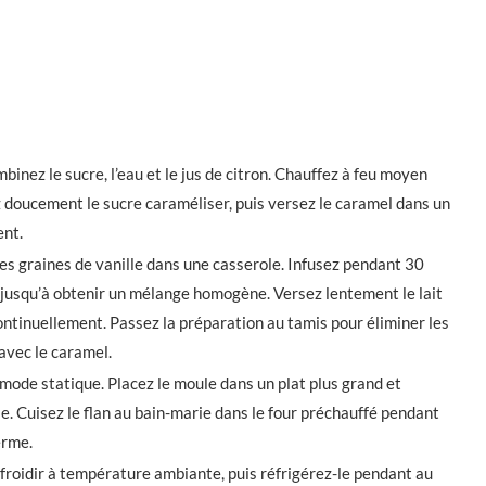
inez le sucre, l’eau et le jus de citron. Chauffez à feu moyen
z doucement le sucre caraméliser, puis versez le caramel dans un
ent.
 les graines de vanille dans une casserole. Infusez pendant 30
l jusqu’à obtenir un mélange homogène. Versez lentement le lait
ntinuellement. Passez la préparation au tamis pour éliminer les
avec le caramel.
mode statique. Placez le moule dans un plat plus grand et
ie. Cuisez le flan au bain-marie dans le four préchauffé pendant
erme.
 refroidir à température ambiante, puis réfrigérez-le pendant au