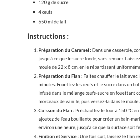
120 g de sucre
4 œufs
650 ml de lait
Instructions :
Préparation du Caramel :
Dans une casserole, comb
jusqu’à ce que le sucre fonde, sans remuer. Laisse
moule de 22 x 8 cm, en le répartissant uniformém
Préparation du Flan :
Faites chauffer le lait avec
minutes. Fouettez les œufs et le sucre dans un bo
infusé dans le mélange œufs-sucre en fouettant co
morceaux de vanille, puis versez-la dans le moule 
Cuisson du Flan :
Préchauffez le four à 150 °C en 
ajoutez de l’eau bouillante pour créer un bain-mar
environ une heure, jusqu’à ce que la surface soit f
Finition et Service :
Une fois cuit, laissez le flan