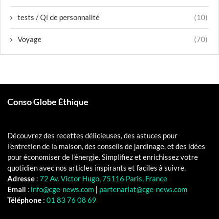
tests / QI de personnalité
(10)
Voyage
(70)
Conso Globe Éthique
Découvrez des recettes délicieuses, des astuces pour
l’entretien de la maison, des conseils de jardinage, et des idées
pour économiser de l’énergie. Simplifiez et enrichissez votre
quotidien avec nos articles inspirants et faciles à suivre.
Adresse
:
72 Av. Victor Hugo, 75116 Paris, France
Email
:
info@cge-news.com
|
partenariat@cge-news.com
Téléphone
:
01 83 76 08 69