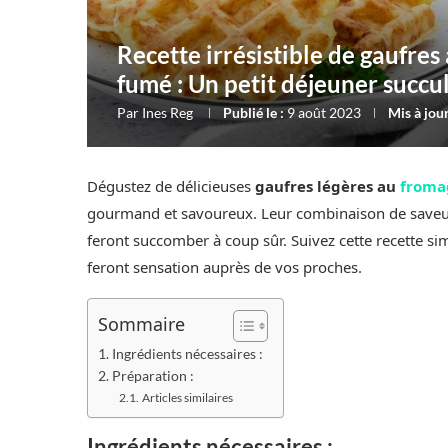
Recette irrésistible de gaufre
fumé : Un petit déjeuner succu
Par
Ines Reg
Publié le :
9 août 2023
Mis à jour
Dégustez de délicieuses
gaufres légères au
froma
gourmand et savoureux. Leur combinaison de saveur
feront succomber à coup sûr. Suivez cette recette s
feront sensation auprès de vos proches.
Sommaire
Ingrédients nécessaires :
Préparation :
Articles similaires
Ingrédients nécessaires :