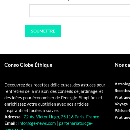
Conso Globe Éthique
Nos ca
Astrolog
Découvrez des recettes délicieuses, des astuces pour
Recettes
l’entretien de la maison, des conseils de jardinage, et
Pratiqu
des idées pour économiser de l’énergie. Simplifiez et
enrichissez votre quotidien avec nos articles
Voyage
inspirants et faciles à suivre.
Pâtisser
Adresse
:
72 Av. Victor Hugo, 75116 Paris, France
Pratiqu
Email
:
info@cge-news.com
|
partenariat@cge-
news.com