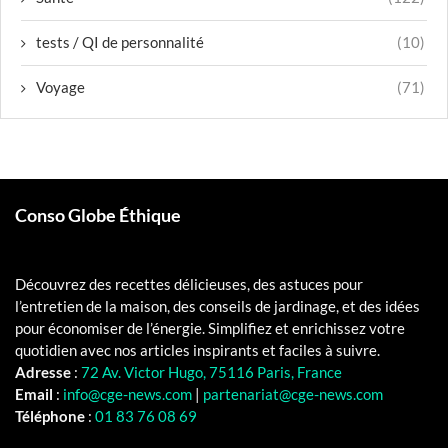
tests / QI de personnalité
(10)
Voyage
(71)
Conso Globe Éthique
Découvrez des recettes délicieuses, des astuces pour
l’entretien de la maison, des conseils de jardinage, et des idées
pour économiser de l’énergie. Simplifiez et enrichissez votre
quotidien avec nos articles inspirants et faciles à suivre.
Adresse
:
72 Av. Victor Hugo, 75116 Paris, France
Email
:
info@cge-news.com
|
partenariat@cge-news.com
Téléphone
:
01 83 76 08 69