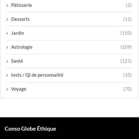
Pâtisserie
(2)
Desserts
(11)
Jardin
(150)
Astrologie
(109)
Santé
(121)
tests / QI de personnalité
(10)
Voyage
(70)
Conso Globe Éthique